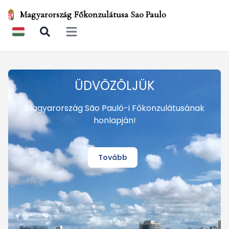
Magyarország Főkonzulátusa Sao Paulo
Open main menu
ÜDVÖZÖLJÜK
Magyarország São Pauló-i Főkonzulátusának
honlapján!
Tovább