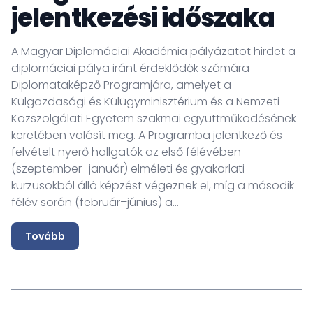
jelentkezési időszaka
A Magyar Diplomáciai Akadémia pályázatot hirdet a
F
diplomáciai pálya iránt érdeklődők számára
C
Diplomataképző Programjára, amelyet a
v
Külgazdasági és Külügyminisztérium és a Nemzeti
á
Közszolgálati Egyetem szakmai együttműködésének
ö
keretében valósít meg. A Programba jelentkező és
hi
felvételt nyerő hallgatók az első félévében
vá
(szeptember–január) elméleti és gyakorlati
Ri
kurzusokból álló képzést végeznek el, míg a második
S
félév során (február–június) a...
sz
Tovább