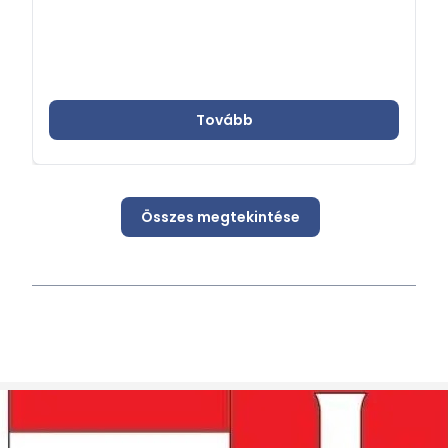
A Programba jelentkező és felvételt nyerő
hallgatók az első félévében (szeptember–
január) elméleti és gyakorlati kurzusokból álló
képzést végeznek el, míg a második félév
során...
Tovább
Összes megtekintése