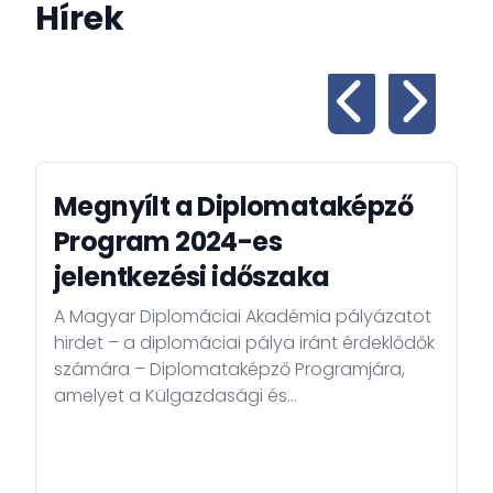
Hírek
Megnyílt a Diplomataképző
Program 2024-es
jelentkezési időszaka
A Magyar Diplomáciai Akadémia pályázatot
hirdet – a diplomáciai pálya iránt érdeklődők
számára – Diplomataképző Programjára,
amelyet a Külgazdasági és
Külügyminisztérium és a Nemzeti
Közszolgálati Egyetem szakmai
együttműködésének keretében valósít meg.