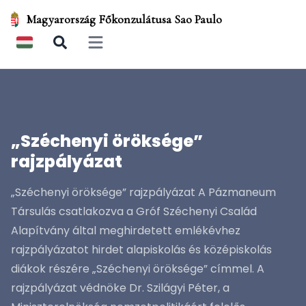
Magyarország Főkonzulátusa Sao Paulo
Open main menu
„Széchenyi öröksége”
rajzpályázat
„Széchenyi öröksége” rajzpályázat A Pázmaneum
Társulás csatlakozva a Gróf Széchenyi Család
Alapítvány által meghirdetett emlékévhez
rajzpályázatot hirdet alapiskolás és középiskolás
diákok részére „Széchenyi öröksége” címmel. A
rajzpályázat védnöke Dr. Szilágyi Péter, a