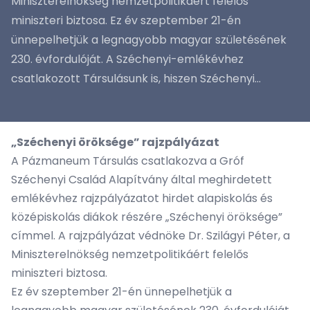
Miniszterelnökség nemzetpolitikáért felelős
miniszteri biztosa. Ez év szeptember 21-én
ünnepelhetjük a legnagyobb magyar születésének
230. évfordulóját. A Széchenyi-emlékévhez
csatlakozott Társulásunk is, hiszen Széchenyi...
„Széchenyi öröksége” rajzpályázat
A Pázmaneum Társulás csatlakozva a Gróf
Széchenyi Család Alapítvány által meghirdetett
emlékévhez rajzpályázatot hirdet alapiskolás és
középiskolás diákok részére „Széchenyi öröksége”
címmel. A rajzpályázat védnöke Dr. Szilágyi Péter, a
Miniszterelnökség nemzetpolitikáért felelős
miniszteri biztosa.
Ez év szeptember 21-én ünnepelhetjük a