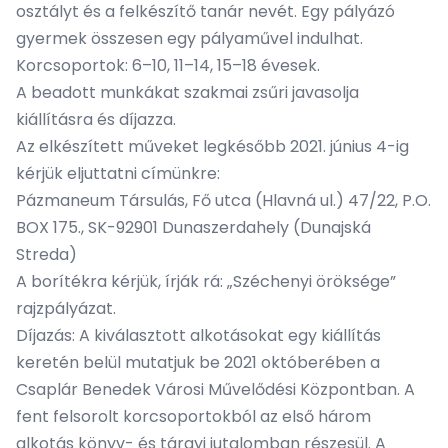
osztályt és a felkészítő tanár nevét. Egy pályázó
gyermek összesen egy pályaművel indulhat.
Korcsoportok: 6–10, 11–14, 15–18 évesek.
A beadott munkákat szakmai zsűri javasolja
kiállításra és díjazza.
Az elkészített műveket legkésőbb 2021. június 4-ig
kérjük eljuttatni címünkre:
Pázmaneum Társulás, Fő utca (Hlavná ul.) 47/22, P.O.
BOX 175., SK-92901 Dunaszerdahely (Dunajská
Streda)
A borítékra kérjük, írják rá: „Széchenyi öröksége”
rajzpályázat.
Díjazás: A kiválasztott alkotásokat egy kiállítás
keretén belül mutatjuk be 2021 októberében a
Csaplár Benedek Városi Művelődési Központban. A
fent felsorolt korcsoportokból az első három
alkotás könyv- és tárgyi jutalomban részesül. A