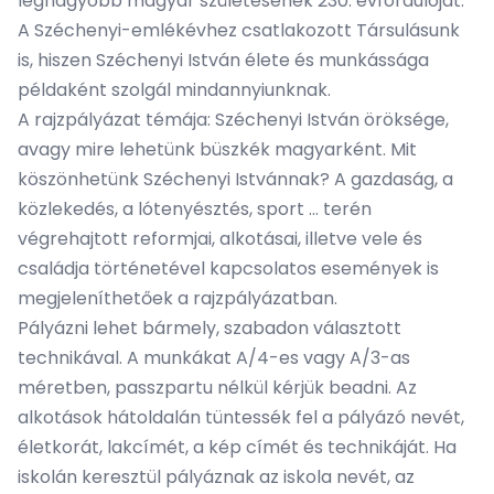
legnagyobb magyar születésének 230. évfordulóját.
A Széchenyi-emlékévhez csatlakozott Társulásunk
is, hiszen Széchenyi István élete és munkássága
példaként szolgál mindannyiunknak.
A rajzpályázat témája: Széchenyi István öröksége,
avagy mire lehetünk büszkék magyarként. Mit
köszönhetünk Széchenyi Istvánnak? A gazdaság, a
közlekedés, a lótenyésztés, sport … terén
végrehajtott reformjai, alkotásai, illetve vele és
családja történetével kapcsolatos események is
megjeleníthetőek a rajzpályázatban.
Pályázni lehet bármely, szabadon választott
technikával. A munkákat A/4-es vagy A/3-as
méretben, passzpartu nélkül kérjük beadni. Az
alkotások hátoldalán tüntessék fel a pályázó nevét,
életkorát, lakcímét, a kép címét és technikáját. Ha
iskolán keresztül pályáznak az iskola nevét, az