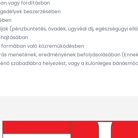
sban vagy fordításban
 engedélyek beszerzésében
sében
díjak (pénzbüntetés, óvadék, ügyvédi díj, egészségügyi el
behajtásában
en formában való közreműködésben
árás menetének, eredményének befolyásolásában (Ennek k
örténő szabadlábra helyezést, vagy a különleges bánásmód