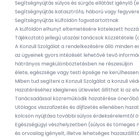
Segítségnyújtás súlyos és sürgős ellátást igénylő (
Segítségnyújtás katasztrófa, háború vagy fegyvere
Segítségnyújtás külföldön fogvatartottnak
A külföldön elhunyt eltemetésére kötelezett hozz
Tájékoztató jellegű utazási tanácsok közzététele (
A Konzuli Szolgálat a rendelkezésére álló minden e
az ügyeinek gyors intézését lehetővé tevő informá
hátrányos megkülönböztetésben ne részesüljön
élete, egészsége vagy testi épsége ne kerülhesse
Miben tud segíteni a Konzuli Szolgálat a konzuli vé
Hazatéréséhez ideiglenes útlevelet állíthat ki az e
Tanácsadással közreműködik hazatérése önerőből
Utólagos visszafizetés és díjfizetés ellenében haz
kölcsön nyújtása további súlyos érdeksérelemtől 
Egészségügyi vészhelyzetben (súlyos és tömeges m
és orvosilag igényelt, illetve lehetséges hazaszál