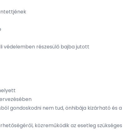
intettjének
e
uli védelemben részesülő bajba jutott
helyett
szervezésében
ásból gondoskodni nem tud, önhibája kizárható és a
érhetőségéről, közreműködik az esetleg szükséges