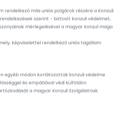
em rendelkező más uniós polgárok részére a Konzuli
lt rendelkezések szerint − biztosít konzuli védelmet,
 viszonyainak mérlegelésével a magyar konzul maga
mely, képviselettel rendelkező uniós tagállam
ben egyéb módon korlátozottak konzuli védelme
lősséggel és empátiával védi külföldön.
tartózkodását a magyar Konzuli Szolgálatnak: