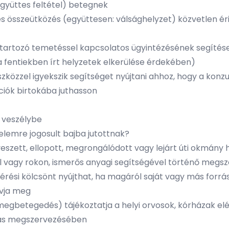
együttes feltétel) betegnek
s összeütközés (együttesen: válsághelyzet) közvetlen ér
átartozó temetéssel kapcsolatos ügyintézésének segítés
a fentiekben írt helyzetek elkerülése érdekében)
szközzel igyekszik segítséget nyújtani ahhoz, hogy a konz
ciók birtokába juthasson
n veszélybe
delemre jogosult bajba jutottnak?
lveszett, ellopott, megrongálódott vagy lejárt úti okmány 
 vagy rokon, ismerős anyagi segítségével történő meg
atérési kölcsönt nyújthat, ha magáról saját vagy más forr
óvja meg
egbetegedés) tájékoztatja a helyi orvosok, kórházak el
lítás megszervezésében