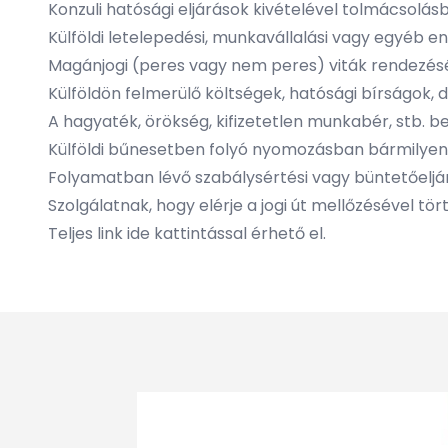
Konzuli hatósági eljárások kivételével tolmácsolá
Külföldi letelepedési, munkavállalási vagy egyéb
Magánjogi (peres vagy nem peres) viták rendezé
Külföldön felmerülő költségek, hatósági bírságok, 
A hagyaték, örökség, kifizetetlen munkabér, stb. 
Külföldi bűnesetben folyó nyomozásban bármily
Folyamatban lévő szabálysértési vagy büntetőelj
Szolgálatnak, hogy elérje a jogi út mellőzésével t
Teljes link ide kattintással érhető el.