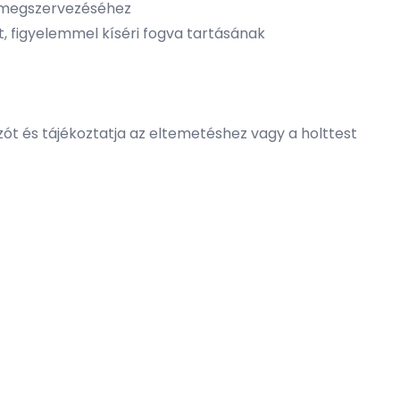
ás megszervezéséhez
t, figyelemmel kíséri fogva tartásának
ozót és tájékoztatja az eltemetéshez vagy a holttest