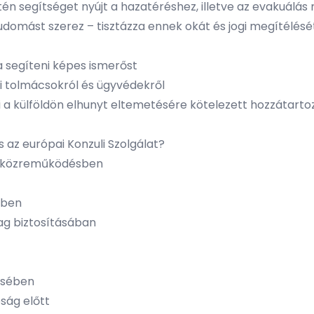
tén segítséget nyújt a hazatéréshez, illetve az evakuál
tudomást szerez – tisztázza ennek okát és jogi megítélésé
a segíteni képes ismerőst
yi tolmácsokról és ügyvédekről
íti a külföldön elhunyt eltemetésére kötelezett hozzátart
az európai Konzuli Szolgálat?
ó közreműködésben
sben
ag biztosításában
ésében
óság előtt