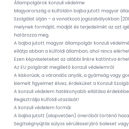
Állampolgárok konzuli védelme
Magyarország a külföldön bajba jutott magyar álla
Szolgálat útján – a
vonatkozó jogszabályokban
[200
melynek formáját, módját és terjedelmét az azt ig
határozza meg.
A bajba jutott magyar állampolgár konzuli védelmét
ellátja abban a külföldi államban, ahol nincs elér
Ezen képviseleteket az alábbi linkre kattintva érheti
Az EU polgárait megillető konzuli védelemről
A kiskorúak, a várandós anyák, a gyámság vagy go
kiemelt figyelmet élvez, érdeküket a Konzuli Szolg
A konzuli védelem hatékonyabb ellátása érdekében k
Regisztrálja külföldi utazását!
A konzuli védelem formái:
A bajba jutott (alapvetően) önerőből történő haz
Segítségnyújtás súlyos sérüléssel járó baleset v