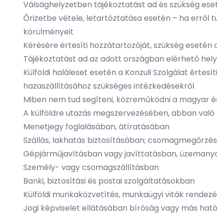
Válsághelyzetben tájékoztatást ad és szükség ese
Őrizetbe vétele, letartóztatása esetén – ha erről 
körülményeit
Kérésére értesíti hozzátartozóját, szükség esetén 
Tájékoztatást ad az adott országban elérhető hel
Külföldi haláleset esetén a Konzuli Szolgálat értes
hazaszállításához szükséges intézkedésekről
Miben nem tud segíteni, közreműködni a magyar és 
A külföldre utazás megszervezésében, abban val
Menetjegy foglalásában, átíratásában
Szállás, lakhatás biztosításában; csomagmegőrzé
Gépjárműjavításban vagy javíttatásban, üzemany
Személy- vagy csomagszállításban
Banki, biztosítási és postai szolgáltatásokban
Külföldi munkaközvetítés, munkaügyi viták rendez
Jogi képviselet ellátásában bíróság vagy más hat