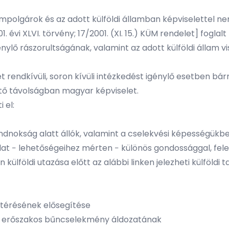
mpolgárok és az adott külföldi államban képviselettel n
1. évi XLVI. törvény; 17/2001. (XI. 15.) KÜM rendelet] fogla
énylő rászorultságának, valamint az adott külföldi állam
 rendkívüli, soron kívüli intézkedést igénylő esetben bár
hető távolságban magyar képviselet.
 el:
ndnokság alatt állók, valamint a cselekvési képességük
álat − lehetőségeihez mérten − különös gondossággal, fele
ülföldi utazása előtt az alábbi linken jelezheti külföldi 
atérésének elősegítése
agy erőszakos bűncselekmény áldozatának