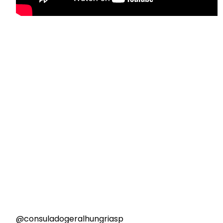
@consuladogeralhungriasp