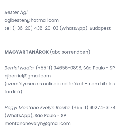
Bester Ági
agibester@hotmail.com
tel: (+36-20) 438-20-03 (WhatsApp), Budapest
MAGYARTANÁROK
(abc sorrendben)
Berriel Nadia
:
(+55 11) 94656-0898, São Paulo - SP
njberriel@gmail.com
(személyesen és online is ad órákat – nem hiteles
fordító)
Hegyi Montano Evelyn Rosita
:
(+55 11) 99274-3174
(WhatsApp), São Paulo - SP
montanohevelyn@gmail.com