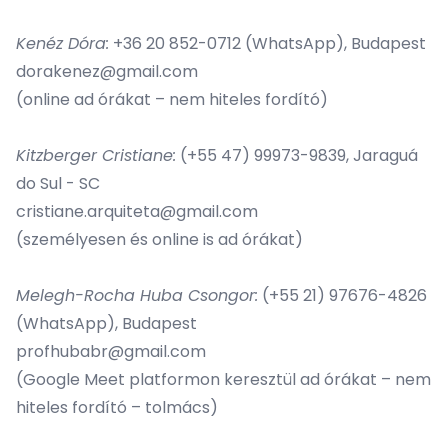
Kenéz Dóra:
+36 20 852-0712 (WhatsApp), Budapest
dorakenez@gmail.com
(online ad órákat – nem hiteles fordító)
Kitzberger Cristiane
:
(+55 47) 99973-9839, Jaraguá
do Sul - SC
cristiane.arquiteta@gmail.com
(személyesen és online is ad órákat)
Melegh-Rocha Huba Csongor
:
(+55 21) 97676-4826
(WhatsApp), Budapest
profhubabr@gmail.com
(Google Meet platformon keresztül ad órákat – nem
hiteles fordító – tolmács)