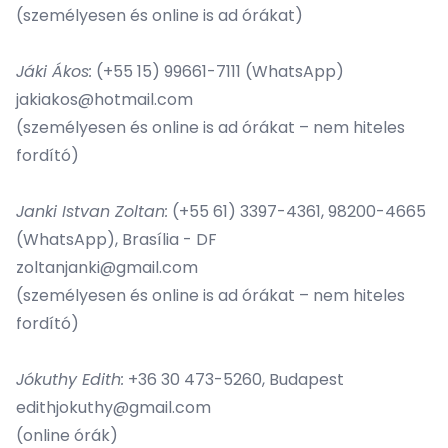
(személyesen és online is ad órákat)
Jáki Ákos:
(+55 15) 99661-7111 (WhatsApp)
jakiakos@hotmail.com
(személyesen és online is ad órákat – nem hiteles
fordító)
Janki Istvan Zoltan
:
(+55 61) 3397-4361, 98200-4665
(WhatsApp), Brasília - DF
zoltanjanki@gmail.com
(személyesen és online is ad órákat – nem hiteles
fordító)
Jókuthy Edith
:
+36 30 473-5260, Budapest
edithjokuthy@gmail.com
(online órák)