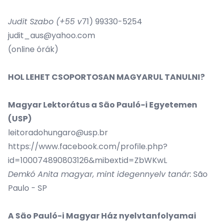
Judit Szabo (+55 v
71) 99330-5254
judit_aus@yahoo.com
(online órák)
HOL LEHET CSOPORTOSAN MAGYARUL TANULNI?
Magyar Lektorátus a Sã
o Pauló-i Egyetemen
(USP)
leitoradohungaro@usp.br
https://www.facebook.com/profile.php?
id=100074890803126&mibextid=ZbWKwL
Demkó Anita magyar, mint idegennyelv tanár:
São
Paulo - SP
A Sã
o Pauló-i Magyar Ház nyelvtanfolyamai