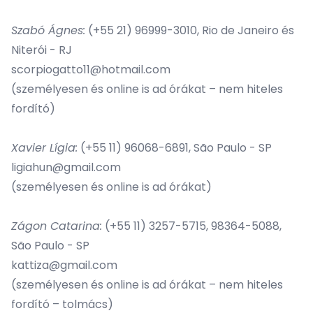
Szabó Ágnes
:
(+55 21) 96999-3010, Rio de Janeiro és
Niterói - RJ
scorpiogatto11@hotmail.com
(személyesen és online is ad órákat – nem hiteles
fordító)
Xavier Lígia
:
(+55 11) 96068-6891, São Paulo - SP
ligiahun@gmail.com
(személyesen és online is ad órákat)
Zágon Catarina
:
(+55 11) 3257-5715, 98364-5088,
São Paulo - SP
kattiza@gmail.com
(személyesen és online is ad órákat – nem hiteles
fordító – tolmács)