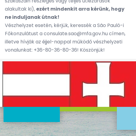
szakaszain részleges vagy teljes útlezárások
alakultak ki),
ezért mindenkit arra kérünk, hogy
ne induljanak útnak!
Vészhelyzet esetén, kérjük, keressék a São Pauló-i
Főkonzulátust a
consulate.sao@mfa.gov.hu
címen,
illetve hívják az éjjel-nappal működő vészhelyzeti
vonalunkat: +36-80-36-80-36! Köszönjük!