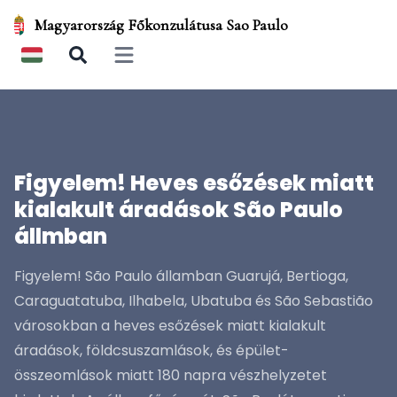
Magyarország Főkonzulátusa Sao Paulo
Open main menu
Figyelem! Heves esőzések miatt
kialakult áradások São Paulo
állmban
Figyelem! São Paulo államban Guarujá, Bertioga,
Caraguatatuba, Ilhabela, Ubatuba és São Sebastião
városokban a heves esőzések miatt kialakult
áradások, földcsuszamlások, és épület-
összeomlások miatt 180 napra vészhelyzetet