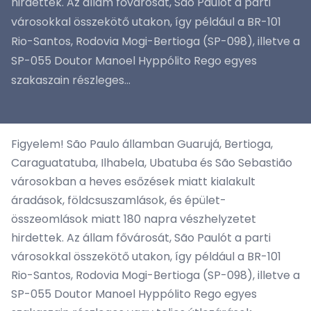
hirdettek. Az állam fővárosát, São Paulót a parti
városokkal összekötő utakon, így például a BR-101
Rio-Santos, Rodovia Mogi-Bertioga (SP-098), illetve a
SP-055 Doutor Manoel Hyppólito Rego egyes
szakaszain részleges...
Figyelem! São Paulo államban Guarujá, Bertioga,
Caraguatatuba, Ilhabela, Ubatuba és São Sebastião
városokban a heves esőzések miatt kialakult
áradások, földcsuszamlások, és épület-
összeomlások miatt 180 napra vészhelyzetet
hirdettek. Az állam fővárosát, São Paulót a parti
városokkal összekötő utakon, így például a BR-101
Rio-Santos, Rodovia Mogi-Bertioga (SP-098), illetve a
SP-055 Doutor Manoel Hyppólito Rego egyes