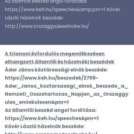
Az államfői beszéd angol fordítása:
https://www.keh.hu/speeches&amp;pnr=1 Kövér
László házelnök beszéde:
http://www.orszaggyuleselnoke.hu/
A trianoni évfordulós megemlékezésen
elhangzott államfői és házelnöki beszédek
Áder János köztársasági elnök beszéde:
https://www.keh.hu/beszedek/2759-
Ader_Janos_koztarsasagi_elnok_beszede_a_
Nemzeti_Osszetartozas_Napjan_az_Orszaggy
ules_emlekulesen&pnr=1
Az államfői beszéd angol fordítása:
https://www.keh.hu/speeches&pnr=1
Kövér László házelnök beszéde: