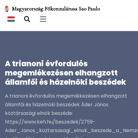
Magyarország Főkonzulátusa Sao Paulo
Open main menu
A trianoni évfordulós
megemlékezésen elhangzott
államfői és házelnöki beszédek
A trianoni évfordulós megemlékezésen elhangzott
államfői és házelnöki beszédek Áder János
köztársasági elnök beszéde:
https://www.keh.hu/beszedek/2759-
Ader_Janos_koztarsasagi_elnok_beszede_a_Nemze