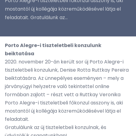
Porto Alegre-i tiszteletbeli főkonzul asszony is, aki
mostantól új kollégája közreműködésével látja el
feladatait. Gratulálunk az...
Porto Alegre-i tiszteletbeli konzulunk
beiktatása
2020. november 20-án került sor új Porto Alegre-i
tiszteletbeli konzulunk, Denise Rotta Ruttkay Pereira
beiktatására. Az ünnepélyes eseményen – mely a
járványügyi helyzetre való tekintettel online
formában zajlott – részt vett a Ruttkay Veronika
Porto Alegre-i tiszteletbeli főkonzul asszony is, aki
mostantól új kollégája közreműködésével látja el
feladatait.
Gratulálunk az új tiszteletbeli konzulnak, és
üdvözöljük csapatunkban!