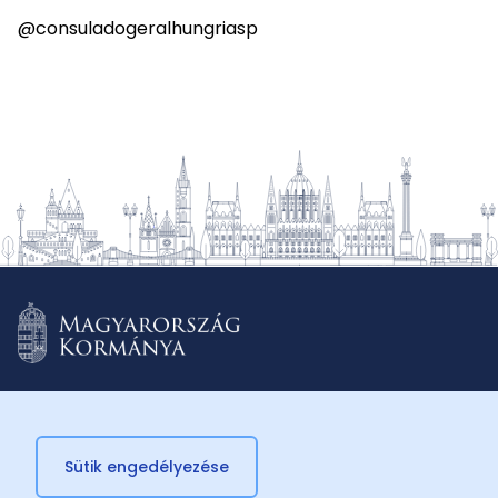
@consuladogeralhungriasp
Sütik engedélyezése
© 2026 Külügyminisztérium