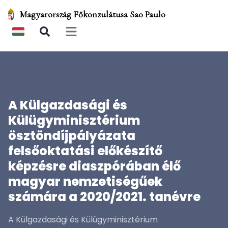
Magyarország Főkonzulátusa Sao Paulo
Open main menu
A Külgazdasági és
Külügyminisztérium
ösztöndíjpályázata
felsőoktatási előkészítő
képzésre diaszpórában élő
magyar nemzetiségűek
számára a 2020/2021. tanévre
A Külgazdasági és Külügyminisztérium