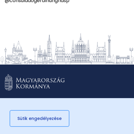
@consuladogeralhungriasp
Sütik engedélyezése
© 2026 Külügyminisztérium